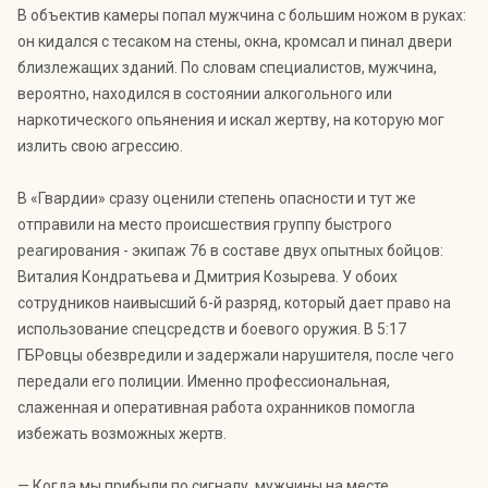
В объектив камеры попал мужчина с большим ножом в руках:
он кидался с тесаком на стены, окна, кромсал и пинал двери
близлежащих зданий. По словам специалистов, мужчина,
вероятно, находился в состоянии алкогольного или
наркотического опьянения и искал жертву, на которую мог
излить свою агрессию.
В «Гвардии» сразу оценили степень опасности и тут же
отправили на место происшествия группу быстрого
реагирования - экипаж 76 в составе двух опытных бойцов:
Виталия Кондратьева и Дмитрия Козырева. У обоих
сотрудников наивысший 6-й разряд, который дает право на
использование спецсредств и боевого оружия. В 5:17
ГБРовцы обезвредили и задержали нарушителя, после чего
передали его полиции. Именно профессиональная,
слаженная и оперативная работа охранников помогла
избежать возможных жертв.
— Когда мы прибыли по сигналу, мужчины на месте