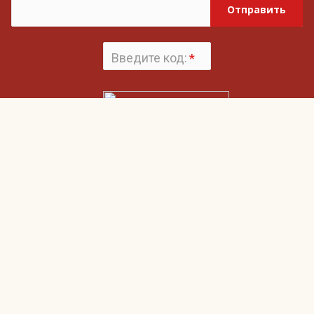
Отправить
Введите код:
*
Поменять
картинку
Нажимая на кнопку «Отправить», вы даете согласие на обработку своих
Пользовательским соглашением
персональных данных и согласие с
и
Политикой конфиденциальности
Гвардия
О компании
Наши клиенты
Клиентам