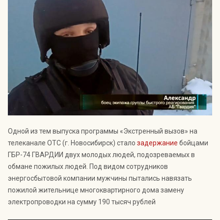
Индекс Безопасности ГВАРДИИ –
открытый проект Агентства Безопасности ГВАРДИЯ для
оценки уровня защищённости жителей города от
криминальных угроз.
Подробнее >>
Одной из тем выпуска программы «Экстренный вызов» на
телеканале ОТС (г. Новосибирск) стало
задержание
бойцами
ГБР-74 ГВАРДИИ двух молодых людей, подозреваемых в
обмане пожилых людей. Под видом сотрудников
энергосбытовой компании мужчины пытались навязать
пожилой жительнице многоквартирного дома замену
электропроводки на сумму 190 тысяч рублей