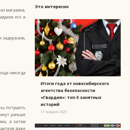
Это интересно
из магазина,
мирили его и
и задержали,
мощи никогда
Итоги года от новосибирского
агентства безопасности
«Гвардия»: топ-5 занятных
историй
ось потушить
17 января 2025
минут раньше
ыма, а затем
ушителя даже