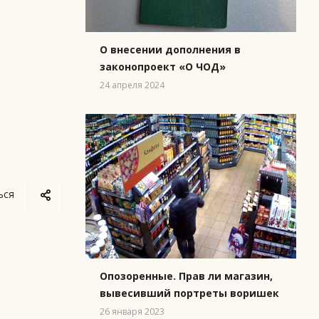
О внесении дополнения в
законопроект «О ЧОД»
24 апреля 2024
ься
Опозоренные. Прав ли магазин,
вывесивший портреты воришек
26 января 2023