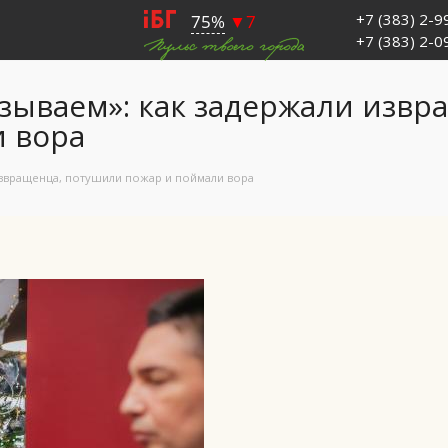
+7 (383) 2-
+7 (383) 2-
зываем»: как задержали извр
 вора
извращенца, потушили пожар и поймали вора