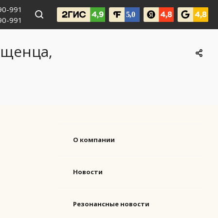
990-991
090-991
ащенца,
О компании
Новости
Резонансные новости