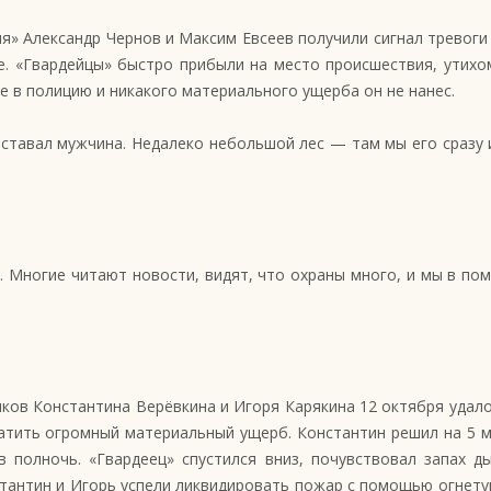
я» Александр Чернов и Максим Евсеев получили сигнал тревоги 
. «Гвардейцы» быстро прибыли на место происшествия, утихо
е в полицию и никакого материального ущерба он не нанес.
иставал мужчина. Недалеко небольшой лес — там мы его сразу 
. Многие читают новости, видят, что охраны много, и мы в по
ков Константина Верёвкина и Игоря Карякина 12 октября удал
ратить огромный материальный ущерб. Константин решил на 5 
 полночь. «Гвардеец» спустился вниз, почувствовал запах д
стантин и Игорь успели ликвидировать пожар с помощью огнет