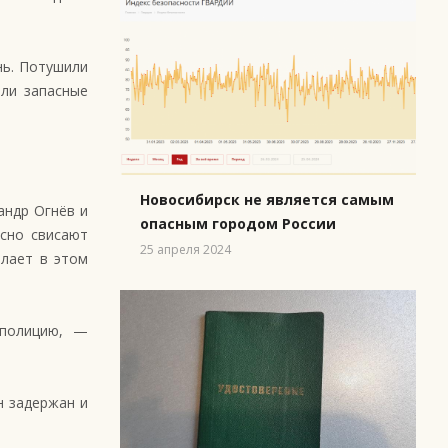
нь. Потушили
ли запасные
Новосибирск не является самым
андр Огнёв и
опасным городом России
асно свисают
25 апреля 2024
елает в этом
 полицию, —
н задержан и