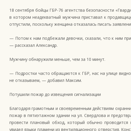
18 сентября бойцы ГБР-76 агентства безопасности «Гварди
в котором неадекватный мужчина приставал к продавщице
отпустили, поскольку женщина отказалась писать заявлени
— Потом к нам подбежали девочки, сказали, что к ним пр
— рассказал Александр.
Мужчину обнаружили меньше, чем за 10 минут.
— Подростки часто обращаются к ГБР, нас на улице видно
не отказываем, — добавил Максим.
Потушили пожар до извещения сигнализации
Благодаря грамотным и своевременным действиям охранни
пожар в пятиэтажном здании на ул. Свердлова и предотв
провести плановый обход, который обычно проводится в
увидел языки пламени из вентиляционного отверстия. Кон