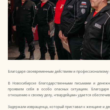
Благодаря своевременным действиям и профессионализму 
В Новосибирске благодарственными письмами и денежн
проявили себя в особо опасных ситуациях. Благодаря
отношению к своему делу, «гвардейцам» удается обеспечив
Задержали извращенца, который приставал к женщине и д