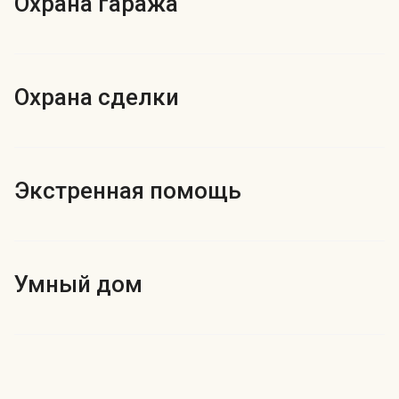
Охрана гаража
Индекс Безопасности ГВАРДИИ –
открытый проект Агентства Безопасности ГВАРДИЯ для
оценки уровня защищённости жителей города от
криминальных угроз.
Подробнее >>
Охрана сделки
Экстренная помощь
Умный дом