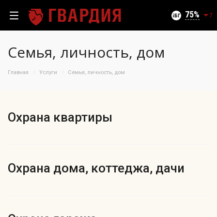
Текущий уровень угроз (на 09.08.2026):
Безопасно
75
7
Семья, личность, дом
Главная
Услуги
Семья, личность, дом
100
95
90
85
Охрана квартиры
06.08.2026
75%
80
75
70
65
Охрана дома, коттеджа, дачи
60
55
50
11.07
26.07
06.08