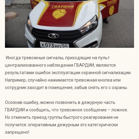
Индекс Безопасности ГВАРДИИ –
открытый проект Агентства Безопасности ГВАРДИЯ для
оценки уровня защищённости жителей города от
криминальных угроз.
Подробнее >>
Иногда тревожные сигналы, приходящие на пульт
централизованного наблюдения ГВАРДИИ, являются
результатами ошибок эксплуатации охранной сигнализации.
Например, случайно нажимается тревожная кнопка или
сотрудник заходит в помещение, забыв снять его с охраны.
Осознав ошибку, можно позвонить в дежурную часть
ГВАРДИИ и сообщить, что тревожное сообщение – ложное.
Но отменить приезд группы быстрого реагирования не
получится: оперативным дежурным это категорически
запрещено!