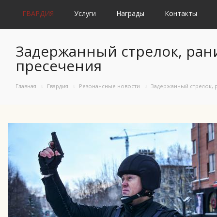
ГВАРДИЯ
Услуги
Награды
Контакты
Задержанный стрелок, ран
пресечения
Главная
Гвардия
Резонансные новости
Задержанный стрелок, 