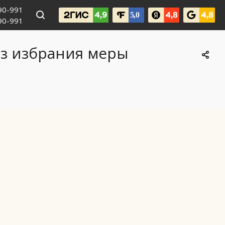
990-991
090-991
ез избрания меры