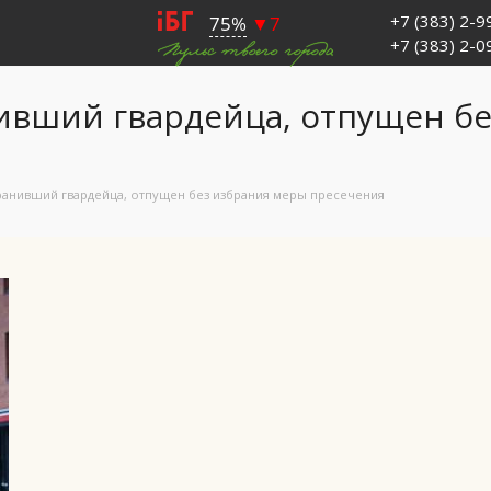
+7 (383) 2-
+7 (383) 2-
ивший гвардейца, отпущен б
ранивший гвардейца, отпущен без избрания меры пресечения