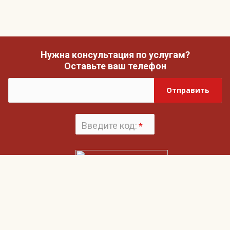
Нужна консультация по услугам?
Оставьте ваш телефон
Отправить
Введите код:
*
Поменять
картинку
Нажимая на кнопку «Отправить», вы даете согласие на обработку своих
Пользовательским соглашением
персональных данных и согласие с
и
Политикой конфиденциальности