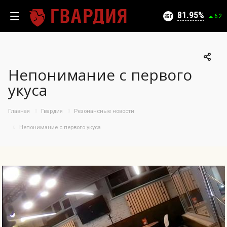
Текущий уровень угроз (на 06.08.2026):
Безопасно
81.95
6.2
Непонимание с первого
100
укуса
95
90
05.08.2026
Главная
Гвардия
Резонансные новости
81.95%
85
Непонимание с первого укуса
80
75
70
65
60
55
50
08.07
23.07
05.08