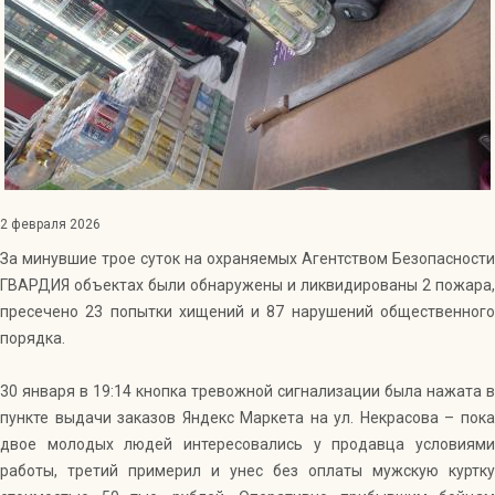
Индекс Безопасности ГВАРДИИ –
открытый проект Агентства Безопасности ГВАРДИЯ для
оценки уровня защищённости жителей города от
криминальных угроз.
Подробнее >>
2 февраля 2026
За минувшие трое суток на охраняемых Агентством Безопасности
ГВАРДИЯ объектах были обнаружены и ликвидированы 2 пожара,
пресечено 23 попытки хищений и 87 нарушений общественного
порядка.
30 января в 19:14 кнопка тревожной сигнализации была нажата в
пункте выдачи заказов Яндекс Маркета на ул. Некрасова – пока
двое молодых людей интересовались у продавца условиями
работы, третий примерил и унес без оплаты мужскую куртку