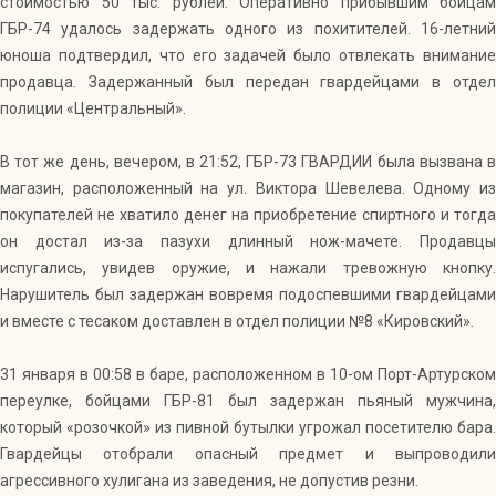
стоимостью 50 тыс. рублей. Оперативно прибывшим бойцам
ГБР-74 удалось задержать одного из похитителей. 16-летний
юноша подтвердил, что его задачей было отвлекать внимание
продавца. Задержанный был передан гвардейцами в отдел
полиции «Центральный».
В тот же день, вечером, в 21:52, ГБР-73 ГВАРДИИ была вызвана в
магазин, расположенный на ул. Виктора Шевелева. Одному из
покупателей не хватило денег на приобретение спиртного и тогда
он достал из-за пазухи длинный нож-мачете. Продавцы
испугались, увидев оружие, и нажали тревожную кнопку.
Нарушитель был задержан вовремя подоспевшими гвардейцами
и вместе с тесаком доставлен в отдел полиции №8 «Кировский».
31 января в 00:58 в баре, расположенном в 10-ом Порт-Артурском
переулке, бойцами ГБР-81 был задержан пьяный мужчина,
который «розочкой» из пивной бутылки угрожал посетителю бара.
Гвардейцы отобрали опасный предмет и выпроводили
агрессивного хулигана из заведения, не допустив резни.