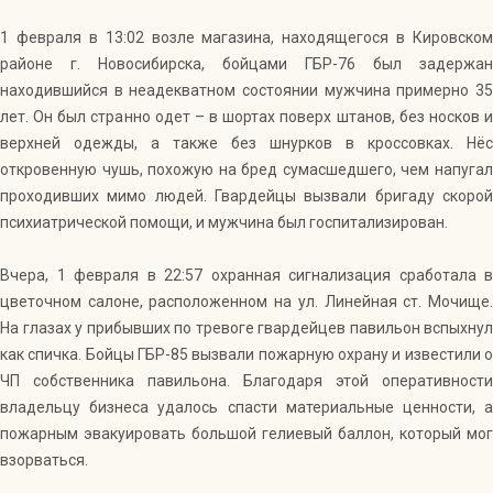
1 февраля в 13:02 возле магазина, находящегося в Кировском
районе г. Новосибирска, бойцами ГБР-76 был задержан
находившийся в неадекватном состоянии мужчина примерно 35
лет. Он был странно одет – в шортах поверх штанов, без носков и
верхней одежды, а также без шнурков в кроссовках. Нёс
откровенную чушь, похожую на бред сумасшедшего, чем напугал
проходивших мимо людей. Гвардейцы вызвали бригаду скорой
психиатрической помощи, и мужчина был госпитализирован.
Вчера, 1 февраля в 22:57 охранная сигнализация сработала в
цветочном салоне, расположенном на ул. Линейная ст. Мочище.
На глазах у прибывших по тревоге гвардейцев павильон вспыхнул
как спичка. Бойцы ГБР-85 вызвали пожарную охрану и известили о
ЧП собственника павильона. Благодаря этой оперативности
владельцу бизнеса удалось спасти материальные ценности, а
пожарным эвакуировать большой гелиевый баллон, который мог
взорваться.