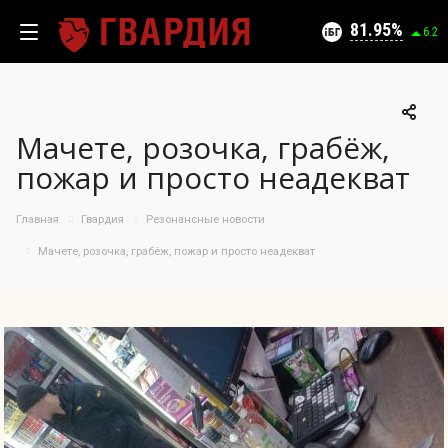
Текущий уровень угроз (на 06.08.2026):
Безопасно
81.95
6.2
Мачете, розочка, грабёж,
100
пожар и просто неадекват
95
90
05.08.2026
Главная
Гвардия
Резонансные новости
81.95%
85
Мачете, розочка, грабёж, пожар и просто неадекват
80
75
70
65
60
55
50
08.07
23.07
05.08