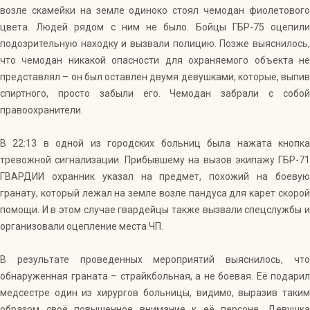
возле скамейки на земле одиноко стоял чемодан фиолетового
цвета. Людей рядом с ним не было. Бойцы ГБР-75 оцепили
подозрительную находку и вызвали полицию. Позже выяснилось,
что чемодан никакой опасности для охраняемого объекта не
представлял – он был оставлен двумя девушками, которые, выпив
спиртного, просто забыли его. Чемодан забрали с собой
правоохранители.
В 22:13 в одной из городских больниц была нажата кнопка
тревожной сигнализации. Прибывшему на вызов экипажу ГБР-71
ГВАРДИИ охранник указал на предмет, похожий на боевую
гранату, который лежал на земле возле пандуса для карет скорой
помощи. И в этом случае гвардейцы также вызвали спецслужбы и
организовали оцепление места ЧП.
В результате проведенных мероприятий выяснилось, что
обнаруженная граната – страйкбольная, а не боевая. Её подарил
медсестре один из хирургов больницы, видимо, выразив таким
образом своё повышенное внимание к её персоне. Девушка