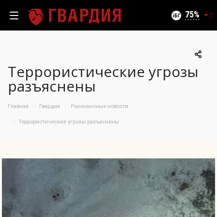
Текущий уровень угроз (на 09.08.2026):
Безопасно
75
7
Террористические угрозы
100
разъяснены
95
90
Главная
Гвардия
Резонансные новости
85
06.08.2026
Террористические угрозы разъяснены
75%
80
75
70
65
60
55
50
10.07
25.07
06.08