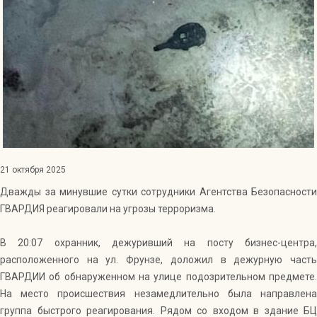
Индекс Безопасности ГВАРДИИ –
открытый проект Агентства Безопасности ГВАРДИЯ для
оценки уровня защищённости жителей города от
криминальных угроз.
Подробнее >>
21 октября 2025
Дважды за минувшие сутки сотрудники Агентства Безопасности
ГВАРДИЯ реагировали на угрозы терроризма.
В 20:07 охранник, дежуривший на посту бизнес-центра,
расположенного на ул. Фрунзе, доложил в дежурную часть
ГВАРДИИ об обнаруженном на улице подозрительном предмете.
На место происшествия незамедлительно была направлена
группа быстрого реагирования. Рядом со входом в здание БЦ