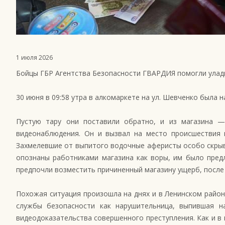
1 июля 2026
Бойцы ГБР Агентства Безопасности ГВАРДИЯ помогли улади
30 июня в 09:58 утра в алкомаркете на ул. Шевченко была 
Пустую тару они поставили обратно, и из магазина —
видеонаблюдения. Он и вызвал на место происшествия г
Захмелевшие от выпитого водочные аферисты особо скрыва
опознаны работниками магазина как воры, им было пред
предпочли возместить причиненный магазину ущерб, после
Похожая ситуация произошла на днях и в Ленинском райо
службы безопасности как нарушительница, выпившая н
видеодоказательства совершенного преступления. Как и в