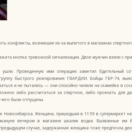
ть конфликты, возникшие из-за выпитого в магазинах спиртног
нажата кнопка тревожной сигнализации. Двое мужчин взяли с при
 ушли. Проведенную ими операцию заметил бдительный со
руппу быстрого реагирования ГВАРДИИ. Бойцы ГБР-74, выясн
ться и не пытались — они спокойно чилили на скамейке в сос
ложено либо рассчитаться за спиртное, либо проехать для да
 чего были отпущены.
не Новосибирска. Женщина, пришедшая в 11:59 в супермаркет н
акануне вечером в магазине шкалик водки. Вызванные им 
 предыдущем случае, задержанная женщина тоже предпочла ден