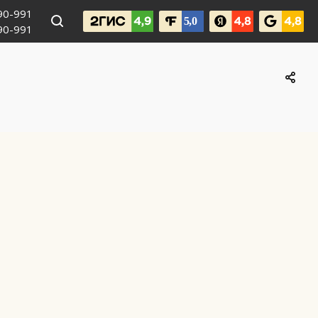
990-991
090-991