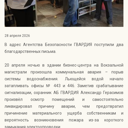
Индекс Безопасности ГВАРДИИ –
открытый проект Агентства Безопасности ГВАРДИЯ для
оценки уровня защищённости жителей города от
криминальных угроз.
Подробнее >>
28 апреля 2026
В адрес Агентства Безопасности ГВАРДИЯ поступили два
благодарственных письма.
20 апреля ночью в здании бизнес-центра на Вокзальной
магистрали произошла коммунальная авария – порыв
системы водоснабжения. Льющейся водой начало
затапливать офисы № 443 и 446. Заметив срабатывание
сигнализации, охранник АБ ГВАРДИЯ Александр Герасимов
произвёл осмотр помещений и самостоятельно
ликвидировал причину аварии, чем предотвратил
причинение материального ущерба собственникам и
вероятность возникновения пожара из-за короткого
замыкания электропроводки.