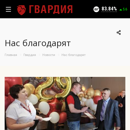
Текущий уровень угроз (на 10.08.2026):
Безопасно
83.84
5.6
Нас благодарят
100
95
Главная
Гвардия
Новости
Нас благодарят
09.08.2026
90
83.84%
85
80
75
70
65
60
55
50
12.07
27.07
09.08