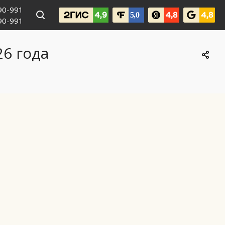
990-991
090-991
6 года