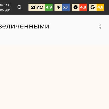
990-991
090-991
еувеличенными