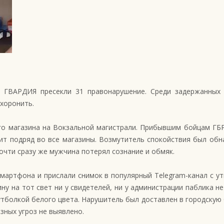
и ГВАРДИЯ пресекли 31 правонарушение. Среди задержанных 
хоронить.
го магазина на Вокзальной магистрали. Прибывшим бойцам ГБР
ит подряд во все магазины. Возмутитель спокойствия был обн
Почти сразу же мужчина потерял сознание и обмяк.
мартфона и прислали снимок в популярный Telegram-канал с ут
у на тот свет ни у свидетелей, ни у администрации паблика не
утболкой белого цвета. Нарушитель был доставлен в городскую
зных угроз не выявлено.