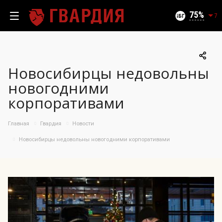
Текущий уровень угроз (на 08.08.2026):
Безопасно
75
7
Новосибирцы недовольны
100
новогодними
95
корпоративами
90
85
06.08.2026
Главная
Гвардия
Новости
75%
80
75
Новосибирцы недовольны новогодними корпоративами
70
65
60
55
50
10.07
25.07
06.08