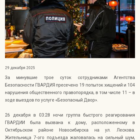
Индекс Безопасности ГВАРДИИ –
открытый проект Агентства Безопасности ГВАРДИЯ для
оценки уровня защищённости жителей города от
криминальных угроз.
Подробнее >>
29 декабря 2025
За минувшие трое суток сотрудниками Агентства
Безопасности ГВАРДИЯ пресечено 19 попыток хищений и 104
нарушения общественного правопорядка, в том числе 11 – в
ходе выездов по услуге «Безопасный Двор».
26 декабря в 03:28 ночи группа быстрого реагирования
ГВАРДИИ была вызвана к дому, расположенному в
Октябрьском районе Новосибирска на ул. Лескова.
Жительница 7-ого подъезда жаловалась на сильный шум,