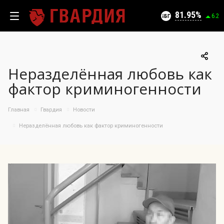
Текущий уровень угроз (на 07.08.2026):
Безопасно
81.95
6.2
Неразделённая любовь как
100
фактор криминогенности
95
90
05.08.2026
Главная
Гвардия
Новости
81.95%
85
Неразделённая любовь как фактор криминогенности
80
75
70
65
60
55
50
08.07
23.07
05.08