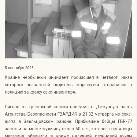
Индекс Безопасности ГВАРДИИ –
открытый проект Агентства Безопасности ГВАРДИЯ для
оценки уровня защищённости жителей города от
криминальных угроз.
Подробнее >>
5 сентября 2025
Крайне необычный инцидент произошел в четверг, из-за
которого возрастной водитель маршрутки отправился в
полицию за кражу секс-инвентаря.
Сигнал от тревожной кнопки поступил в Дежурную часть
Агентства Безопасности ГВАРДИЯ в 21:32 четверга из секс-
шопа в Заельцовском районе. Прибывшие бойцы ГБР-77
застали на месте мужчину около 60 лет, которого продавцы
магазина обвинили в краже надувной резиновой куклы