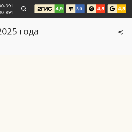
990-991
090-991
2025 года