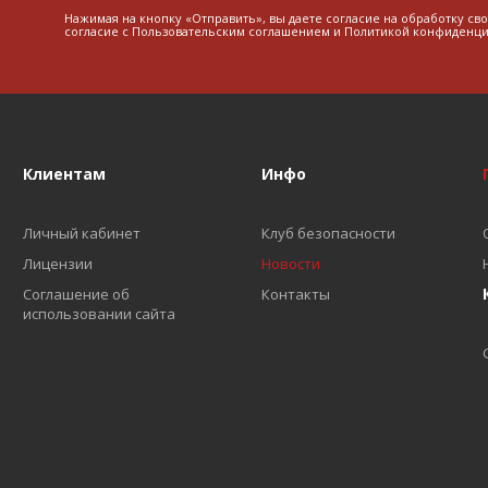
Нажимая на кнопку «Отправить», вы даете согласие на обработку св
согласие с
Пользовательским соглашением
и
Политикой конфиденци
Клиентам
Инфо
Личный кабинет
Клуб безопасности
Лицензии
Новости
Соглашение об
Контакты
использовании сайта