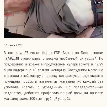
Индекс Безопасности ГВАРДИИ –
открытый проект Агентства Безопасности ГВАРДИЯ для
оценки уровня защищённости жителей города от
криминальных угроз.
Подробнее >>
30 июня 2025
В пятницу, 27 июня, бойцы ГБР Агентства Безопасности
ГВАРДИЯ столкнулись с весьма необычной ситуацией. По
подозрению в краже в продуктовом супермаркете в 12:29
была задержана 49-летняя женщина. Сотрудники магазина
опознали в ней матерую воровку, которая уже неоднократно
похищала продукты питания из магазина, но каждый раз
успевала сбегать с украденным. По предварительным
подсчетам, действия профессиональной воришки нанесли
магазину около 100 тысяч рублей ущерба.