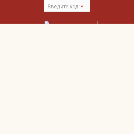
Введите код:
*
Поменять
картинку
Нажимая на кнопку «Отправить», вы даете согласие на обработку своих
Пользовательским соглашением
персональных данных и согласие с
и
Политикой конфиденциальности
Гвардия
О компании
Наши клиенты
Клиентам
Соглашение об использовании сайта