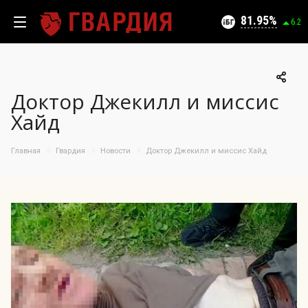
Текущий уровень угроз (на 07.08.2026):
Безопасно
81.95
6.2
Доктор Джекилл и миссис
100
Хайд
95
90
05.08.2026
Главная
Гвардия
Новости
Доктор Джекилл и миссис Хайд
81.95%
85
80
75
70
65
60
55
50
08.07
23.07
05.08