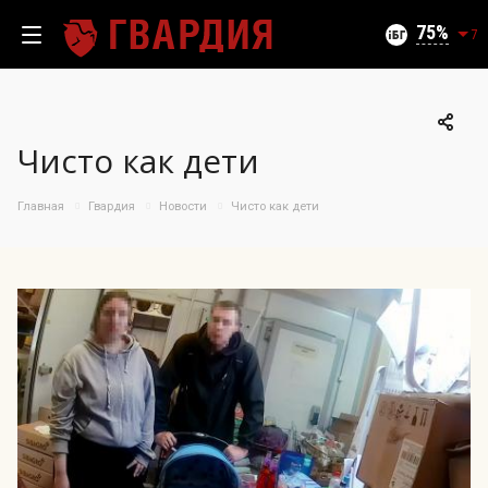
Текущий уровень угроз (на 07.08.2026):
Безопасно
75
7
Чисто как дети
100
95
Главная
Гвардия
Новости
Чисто как дети
90
85
06.08.2026
75%
80
75
70
65
60
55
50
09.07
24.07
06.08