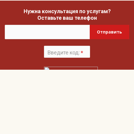
Нужна консультация по услугам?
Оставьте ваш телефон
Отправить
Введите код:
*
Поменять
картинку
Нажимая на кнопку «Отправить», вы даете согласие на обработку своих
Пользовательским соглашением
персональных данных и согласие с
и
Политикой конфиденциальности
Гвардия