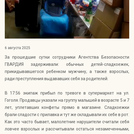
Индекс Безопасности ГВАРДИИ –
открытый проект Агентства Безопасности ГВАРДИЯ для
оценки уровня защищённости жителей города от
криминальных угроз.
Подробнее >>
6 августа 2025
За прошедшие сутки сотрудники Агентства Безопасности
ГВАРДИЯ задерживали: обычных детей-сладкоежек,
прикидывавшегося ребенком мужчину, а также взрослых,
ради преступления выдававших себя за родителей.
В 17:56 экипаж прибыл по тревоге в супермаркет на ул.
Гоголя. Продавцы указали на группу малышей в возрасте 5 и 7
лет, уплетавших конфеты прямо в магазине. Сладкоежки
брали сладости с прилавка и тут же складывали их себе в рот.
Как это часто бывает, малолетние нарушители считали себя
ловчее взрослых и рассчитывали остаться незамеченными,