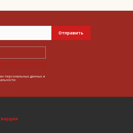
Отправить
менять картинку
оих персональных данных и
альности
Гвардия