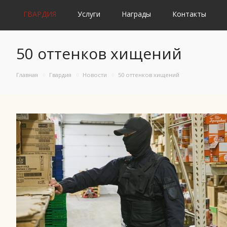
ГВАРДИЯ
Услуги
Награды
Контакты
50 оттенков хищений
Главная
Гвардия
Новости
50 оттенков хищений