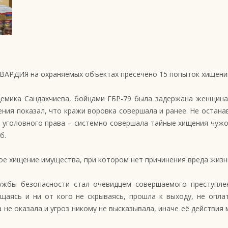
ГВАРДИЯ на охраняемых объектах пресечено 15 попыток хищени
адемика Сандахчиева, бойцами ГБР-79 была задержана женщин
ния показал, что кражи воровка совершала и ранее. Не остана
 уголовного права – системно совершала тайные хищения чужо
б.
рытое хищение имущества, при котором нет причинения вреда жиз
лужбы безопасности стал очевидцем совершаемого преступле
мущаясь и ни от кого не скрываясь, прошла к выходу, не опл
 не оказала и угроз никому не высказывала, иначе её действия