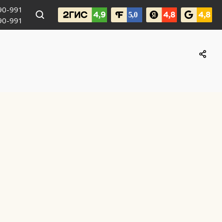
990-991
090-991