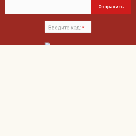
Отправить
Введите код:
*
Поменять
картинку
Нажимая на кнопку «Отправить», вы даете согласие на обработку своих
Пользовательским соглашением
персональных данных и согласие с
и
Политикой конфиденциальности
Гвардия
О компании
Наши клиенты
Клиентам