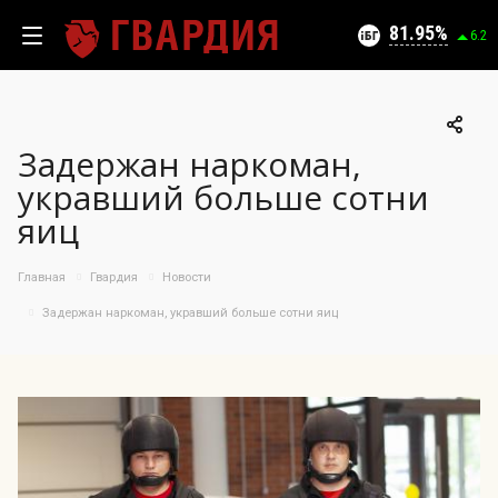
Текущий уровень угроз (на 07.08.2026):
Безопасно
81.95
6.2
Задержан наркоман,
100
укравший больше сотни
95
яиц
90
05.08.2026
81.95%
85
Главная
Гвардия
Новости
80
75
Задержан наркоман, укравший больше сотни яиц
70
65
60
55
50
09.07
24.07
05.08