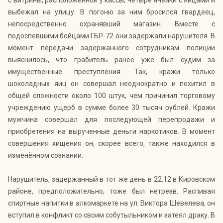
с витрины, расположенной у кассы, четыре ячейки с яйцами и
выбежал на улицу. В погоню за ним бросился гвардеец,
непосредственно охранявший магазин. Вместе с
подоспевшими бойцами ГБР-72 они задержали нарушителя. В
момент передачи задержанного сотрудникам полиции
выяснилось, что грабитель ранее уже был судим за
имущественные преступления. Так, кражи только
шоколадных яиц он совершал неоднократно и похитил в
общей сложности около 100 штук, чем причинил торговому
учреждению ущерб в сумме более 30 тысяч рублей. Кражи
мужчина совершал для последующей перепродажи и
приобретения на вырученные деньги наркотиков. В момент
совершения хищения он, скорее всего, также находился в
изменённом сознании.
Нарушитель, задержанный в тот же день в 22:12 в Кировском
районе, предположительно, тоже был нетрезв. Распивая
спиртные напитки в алкомаркете на ул. Виктора Шевелева, он
вступил в конфликт со своим собутыльником и затеял драку. В