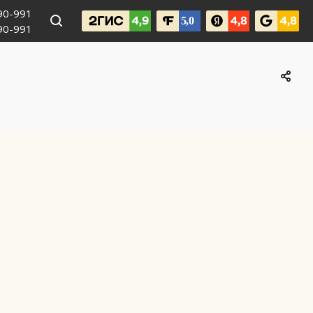
990-991
090-991