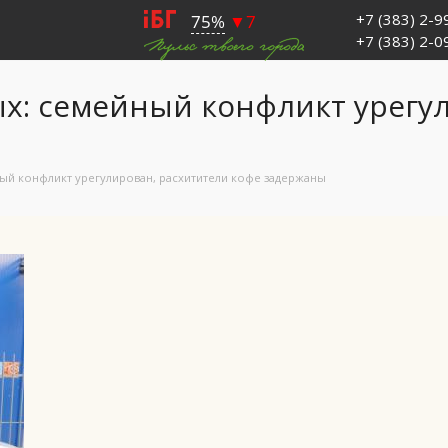
+7 (383) 2-
+7 (383) 2-
: семейный конфликт урегул
й конфликт урегулирован, расхитители кофе задержаны