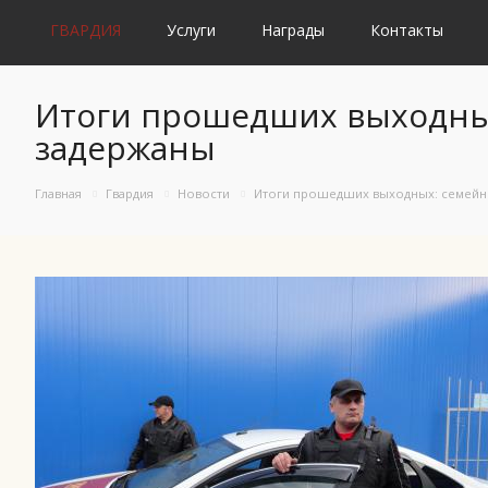
ГВАРДИЯ
Услуги
Награды
Контакты
Итоги прошедших выходных
задержаны
Главная
Гвардия
Новости
Итоги прошедших выходных: семейны