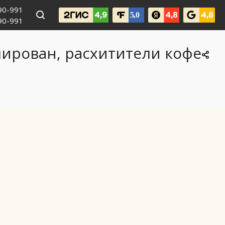
990-991
090-991
ирован, расхитители кофе