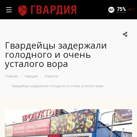
Текущий уровень угроз (на 08.08.2026):
Безопасно
75
7
Гвардейцы задержали
100
голодного и очень
95
усталого вора
90
85
06.08.2026
Главная
Гвардия
Новости
75%
80
75
Гвардейцы задержали голодного и очень усталого вора
70
65
60
55
50
10.07
25.07
06.08