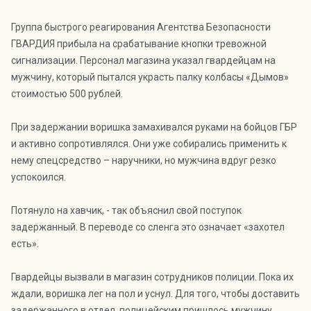
Группа быстрого реагирования Агентства Безопасности
ГВАРДИЯ прибыла на срабатывание кнопки тревожной
сигнализации. Персонал магазина указал гвардейцам на
мужчину, который пытался украсть палку колбасы «Дымов»
стоимостью 500 рублей.
При задержании воришка замахивался руками на бойцов ГБР
и активно сопротивлялся. Они уже собирались применить к
нему спецсредство – наручники, но мужчина вдруг резко
успокоился.
Потянуло на хавчик, - так объяснил свой поступок
задержанный. В переводе со сленга это означает «захотел
есть».
Гвардейцы вызвали в магазин сотрудников полиции. Пока их
ждали, воришка лег на пол и уснул. Для того, чтобы доставить
задержанного в отдел, полицейским пришлось мужчину