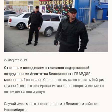
Индекс Безопасности ГВАРДИИ –
открытый проект Агентства Безопасности ГВАРДИЯ для
оценки уровня защищённости жителей города от
криминальных угроз.
Подробнее >>
22 августа 2019
Странным поведением отличился задержанный
сотрудниками Агентства Безопасности ГВАРДИЯ
магазинный воришка.
Сначала он пытался оказать бойцам
группы быстрого реагирования активное сопротивление, но
потом лег на пол и уснул.
Случай имел место вчера вечером в Ленинском районе г.
Новосибирска.