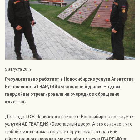
Индекс Безопасности ГВАРДИИ –
открытый проект Агентства Безопасности ГВАРДИЯ для
оценки уровня защищённости жителей города от
криминальных угроз.
Подробнее >>
5 августа 2019
Результативно работает в Новосибирске услуга Агентства
Безопасности ГВАРДИЯ «Безопасный двор». На днях
гвардейцы отреагировали на очередное обращение
клиентов.
Два года ТСЖ Ленинского района г. Новосибирска пользуется
услугой АБ ГВАРДИЯ «Безопасный двор». А это означает, что
любой житель дома, в случае нарушения его прав или
общественного порядка, может обратиться в ГВАРДИЮ за