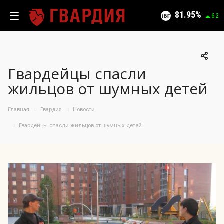
Текущий уровень угроз (на 06.08.2026):
Безопасно
81.95
6.2
Гвардейцы спасли
100
жильцов от шумных детей
95
90
05.08.2026
Главная
Гвардия
Новости
81.95%
85
Гвардейцы спасли жильцов от шумных детей
80
75
70
65
60
55
50
08.07
23.07
05.08