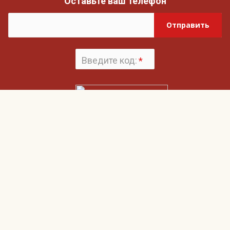
Оставьте ваш телефон
Отправить
Введите код:
*
Поменять
картинку
Нажимая на кнопку «Отправить», вы даете согласие на обработку своих
Пользовательским соглашением
персональных данных и согласие с
и
Политикой конфиденциальности
Гвардия
О компании
Наши клиенты