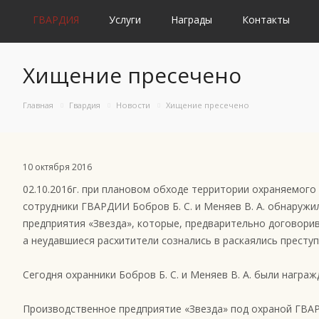
ГВАРДИЯ
Услуги
Награды
Контакты
Хищение пресечено
Главная
Гвардия
Новости
Хищение пресечено
10 октября 2016
02.10.2016г. при плановом обходе территории охраняемог
сотрудники ГВАРДИИ Бобров Б. С. и Меняев В. А. обнаруж
предприятия «Звезда», которые, предварительно договори
а неудавшиеся расхитители сознались в раскаялись престу
Сегодня охранники Бобров Б. С. и Меняев В. А. были нагр
Производственное предприятие «Звезда» под охраной ГВАР