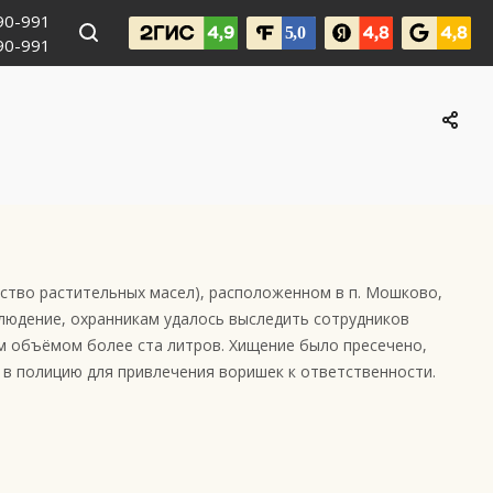
990-991
090-991
дство растительных масел), расположенном в п. Мошково,
блюдение, охранникам удалось выследить сотрудников
м объёмом более ста литров. Хищение было пресечено,
 в полицию для привлечения воришек к ответственности.