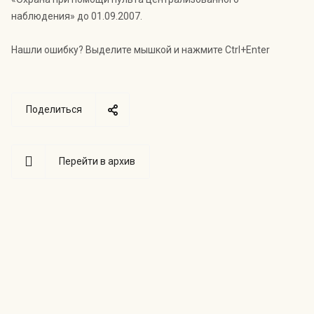
Индекс Безопасности ГВАРДИИ –
наблюдения» до 01.09.2007.
открытый проект Агентства Безопасности ГВАРДИЯ для
оценки уровня защищённости жителей города от
криминальных угроз.
Подробнее >>
Нашли ошибку? Выделите мышкой и нажмите Ctrl+Enter
Поделиться
Перейти в архив